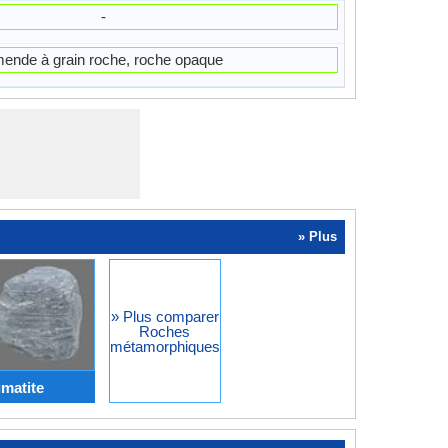
-
ende à grain roche, roche opaque
» Plus
» Plus comparer
Roches
métamorphiques
matite