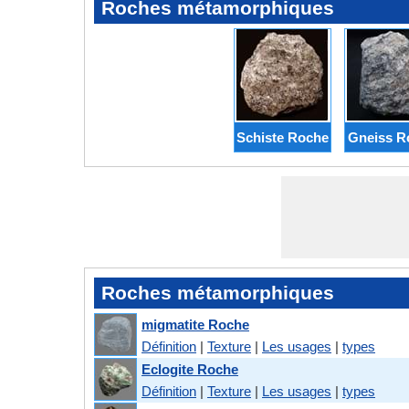
Roches métamorphiques
Schiste Roche
Gneiss R
Roches métamorphiques
migmatite Roche
Définition
|
Texture
|
Les usages
|
types
Eclogite Roche
Définition
|
Texture
|
Les usages
|
types