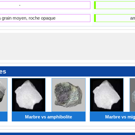
-
 grain moyen, roche opaque
am
es
Marbre vs amphibolite
Marbre vs mig