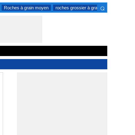
⌕
Roches à grain moyen
roches grossier à grain
amende à gra
×