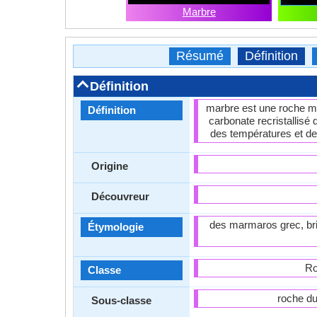
Marbre
Résumé
Définition
Définition
marbre est une roche m
Définition
carbonate recristallisé 
des températures et de
Origine
Découvreur
des marmaros grec, brill
Étymologie
Ro
Classe
roche du
Sous-classe