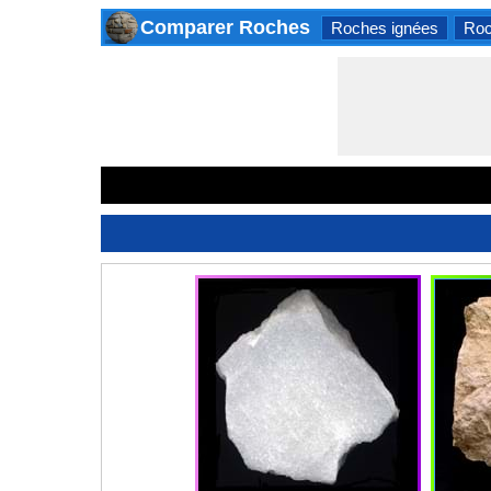
Comparer Roches
Roches ignées
Roc