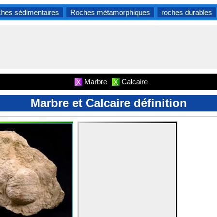
hes sédimentaires
Roches métamorphiques
roches durables
Marbre
Calcaire
X
X
Marbre et Calcaire définition