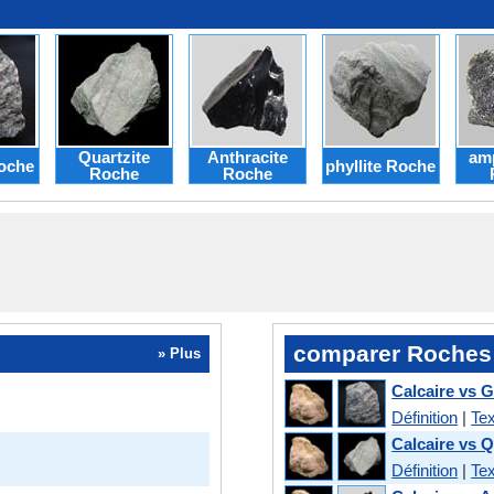
Quartzite
Anthracite
amp
oche
phyllite Roche
Roche
Roche
comparer Roches
» Plus
Calcaire vs 
Définition
|
Tex
Calcaire vs Q
Définition
|
Tex