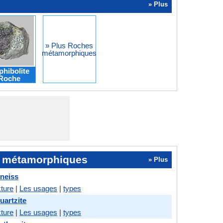
» Plus
» Plus Roches
métamorphiques
hibolite
Roche
 métamorphiques
» Plus
Gneiss
ture
|
Les usages
|
types
uartzite
ture
|
Les usages
|
types