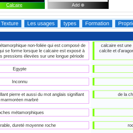
Calcaire
Add ⊕
Texture
Les usages
types
Formation
Propri
étamorphique non-foliée qui est composé de
calcaire est un
qui se forme lorsque le calcaire est exposé à
calcite et d'arago
s pressions élevées sur une longue période
Egypte
Inconnu
ant pierre et aussi du mot anglais signifiant
de la ch
marmoréen marbré
ches métamorphiques
rable, dureté moyenne roche
ro