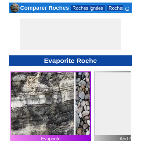
⌕
Comparer Roches
Roches ignées
Roches sédimen
×
Evaporite Roche
Evaporite
Add ⊕