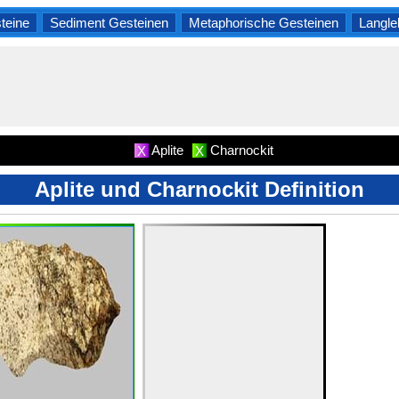
teine
Sediment Gesteinen
Metaphorische Gesteinen
Langle
Aplite
Charnockit
X
X
Aplite und Charnockit Definition