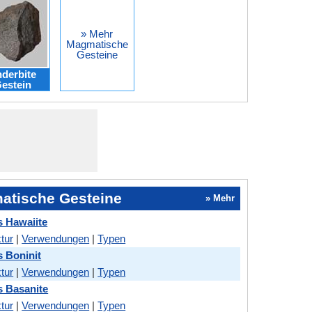
» Mehr
Magmatische
Gesteine
derbite
estein
atische Gesteine
» Mehr
s Hawaiite
tur
|
Verwendungen
|
Typen
s Boninit
tur
|
Verwendungen
|
Typen
s Basanite
tur
|
Verwendungen
|
Typen