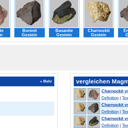
te
Boninit
Basanite
Charnockit
En
in
Gestein
Gestein
Gestein
G
vergleichen Magm
» Mehr
Charnockit v
Definition
|
Tex
Charnockit v
Definition
|
Tex
Charnockit v
Definition
|
Tex