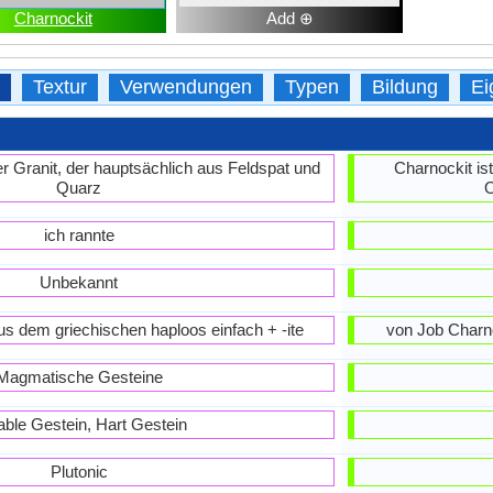
Charnockit
Add ⊕
Textur
Verwendungen
Typen
Bildung
Ei
iger Granit, der hauptsächlich aus Feldspat und
Charnockit ist
Quarz
O
ich rannte
Unbekannt
us dem griechischen haploos einfach + -ite
von Job Charno
Magmatische Gesteine
able Gestein, Hart Gestein
Plutonic