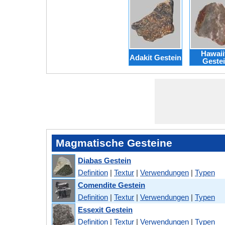
Hawaii
Adakit Gestein
Geste
Magmatische Gesteine
Diabas Gestein
Definition
|
Textur
|
Verwendungen
|
Typen
Comendite Gestein
Definition
|
Textur
|
Verwendungen
|
Typen
Essexit Gestein
Definition
|
Textur
|
Verwendungen
|
Typen