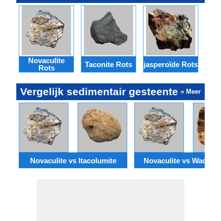
Novaculite
Taconite Rots
jasperoïde Rots
Gan
Rots
Vergelijk sedimentair gesteente
» Meer
Novaculite vs Itacolumite
Novaculite vs Wackes