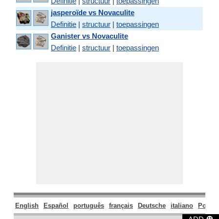
Definitie
|
structuur
|
toepassingen
jasperoïde vs Novaculite
Definitie
|
structuur
|
toepassingen
Ganister vs Novaculite
Definitie
|
structuur
|
toepassingen
English
Español
português
français
Deutsche
italiano
Polski