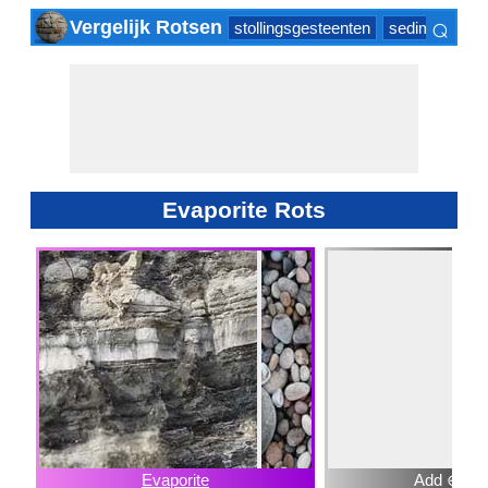
⌕
Vergelijk Rotsen
stollingsgesteenten
sedimentair g
×
Evaporite Rots
Evaporite
Add ⊕